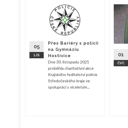
vá
akce
ZÁPAD -
Přes Bariéry s policii
05
na Gymnáziu
01
LIS
Hostivice
Dne 30. listopadu 2025
ČVC
proběhla charitativní akce
Krajského ředitelství policie
Středočeského kraje ve
spolupráci s víceletým...