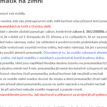
matik na zimní
ezout svá vozidla.
a nevíme, kdy nás překvapí první sníh, měli bychom včas přezout letní pn
umatikách je totiž o čtvrtinu delší.
idel v zimním období pamatuje i zákon, konkrétně
zákon č. 361/2000Sb. 
oví, že v době od 1. listopadu do 31. března, a to v případech, že se na po
, led nebo námraza, nebo lze vzhledem k povětrnostním podmínkám předp
ůže vyskytovat souvislá vrstva sněhu, led nebo námraza, lze jet v provo
y použití zimních pneumatik.
Důvodem je to, že vozidlo vybavené zimním
i sněhu, má lepší stabilitu v zatáčkách a podstatně kratší brzdnou dráhu.
á pravidla, těmi jsou například hloubka dezénu (vzorku na pneumatikách)
ka dezénu méně než 4 mm, pneumatika již nemá dostatečné schopnosti zá
přezout všechny čtyři pneumatiky, pokud bychom tak neučinili a nechali
 se vozidlo velmi snadno dostat do smyku a zimní pneumatiky ztratí tak
hom přezuli zimní pneumatiky pouze na zadní nápravě a na přední nechali
 že při zatočení nebude vozidlo reagovat a pojede rovně.
zasněženém povrchu. Její vlastnosti a přilnavost se projeví již při pokles