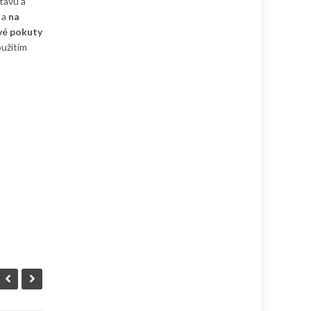
stavu a
 a
na
ové pokuty
oužitím