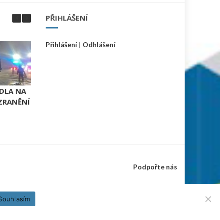
PŘIHLÁŠENÍ
Přihlášení
|
Odhlášení
DLA NA
PŘES BARIÉRY S POLICII NA
ALKOHOL
 ZRANĚNÍ
GYMNÁZIU HOSTIVICE
Podpořte nás
Souhlasím