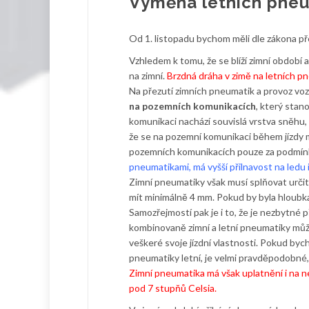
Výměna letních pneu
Od 1. listopadu bychom měli dle zákona př
Vzhledem k tomu, že se blíží zimní období 
na zimní.
Brzdná dráha v zimě na letních pne
Na přezutí zimních pneumatik a provoz voz
na pozemních komunikacích
, který stan
komunikaci nachází souvislá vrstva sněhu
že se na pozemní komunikaci během jízdy m
pozemních komunikacích pouze za podmínk
pneumatikami, má vyšší přilnavost na ledu 
Zimní pneumatiky však musí splňovat určit
mít minimálně 4 mm. Pokud by byla hloub
Samozřejmostí pak je i to, že je nezbytné 
kombinovaně zimní a letní pneumatiky může
veškeré svoje jízdní vlastnosti. Pokud byc
pneumatiky letní, je velmi pravděpodobné,
Zimní pneumatika má však uplatnění i na ne
pod 7 stupňů Celsia.