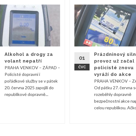
Alkohol a drogy za
Prázdninový siln
01
volant nepatří
provoz už začal
PRAHA VENKOV – ZÁPAD –
ČVC
policisté znovu
Policisté dopravní i
vyráží do akce
pořádkové služby se v pátek
PRAHA VENKOV – Z
20. června 2025 zapojili do
Od pátku 27. června s
republikové dopravně...
rozeběhly dopravně
bezpečnostní akce na
celou republikou. Ačkol