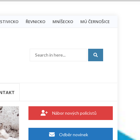
STIVICKO
ŘEVNICKO
MNÍŠECKO
MÚ ČERNOŠICE
Search
for:
NTAKT
Nábor nových policistů
Odběr novinek