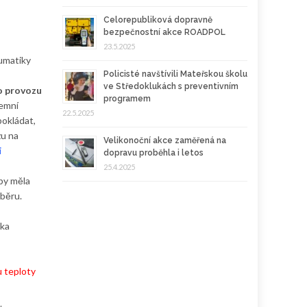
Celorepubliková dopravně
bezpečnostní akce ROADPOL
23.5.2025
eumatiky
Policisté navštívili Mateřskou školu
ve Středoklukách s preventivním
o provozu
programem
zemní
22.5.2025
okládat,
zu na
Velikonoční akce zaměřená na
i
dopravu proběhla i letos
25.4.2025
 by měla
běru.
řka
u teploty