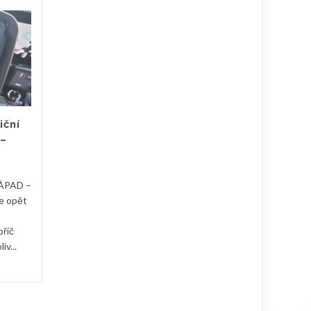
Pozvánka na akci –
23
23
Den záchranných
KVĚ
složek v Dolanech
KVĚ
Praha venkov – ZÁPAD -
Přijďte se podívat na
prezentační a zároveň
preventivní akci do Dolan,
iční
které se opět budou účastnit
 –
i...
ÁPAD –
e opět
příč
iv...