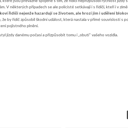
které jsou převážně spojené s tím, že řidiči nepřizpůsobí rychlost jízdy 
 některých případech se ale policisté setkávají i s řidiči, kteří i v zimě
oví řidiči nejenže hazardují se životem, ale hrozí jim i udělení blok
ě, že by řidič způsobil škodní událost, která nastala v přímé souvislosti s p
ení pojistného plnění.
styl jízdy danému počasí a přizpůsobit tomu i „obutí“ vašeho vozidla.