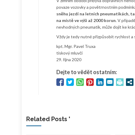
V zimním období přibývá dopravních nehod, 
povaze vozovky a povětrnostním podmínkám. V
sněhu jezdí na letních pneumatikách, tak
na místě ve výši až 2000 korun
. V případ
nevhodných pneumatik, může dojít ke krác
Vždy je tedy nutné přizpůsobit rychlost a 
kpt. Mgr. Pavel Truxa
tiskový mluvčí
29. října 2020
Dejte to vědět ostatním:
Related Posts '