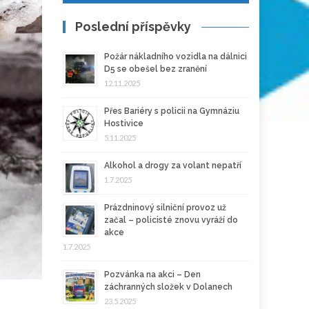
Poslední příspěvky
Požár nákladního vozidla na dálnici
D5 se obešel bez zranění
12.11.2025
Přes Bariéry s policii na Gymnáziu
Hostivice
5.11.2025
Alkohol a drogy za volant nepatří
1.7.2025
Prázdninový silniční provoz už
začal – policisté znovu vyráží do
akce
1.7.2025
Pozvánka na akci – Den
záchranných složek v Dolanech
23.5.2025