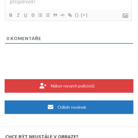
{}
[+]
0
KOMENTÁŘE
Nábor nových policistů
Odběr novinek
CHCE BÝT NEUSTÁLE V OBRAZE?