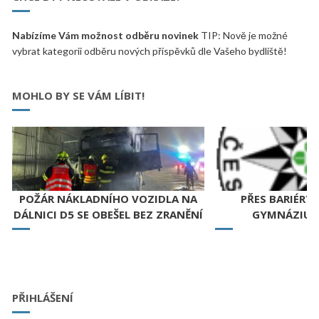
Nabízíme Vám možnost odběru novinek
TIP: Nově je možné
vybrat kategorii odběru nových příspěvků dle Vašeho bydliště!
MOHLO BY SE VÁM LÍBIT!
POŽÁR NÁKLADNÍHO VOZIDLA NA
PŘES BARIÉRY 
DÁLNICI D5 SE OBEŠEL BEZ ZRANĚNÍ
GYMNÁZIU H
PŘIHLÁŠENÍ